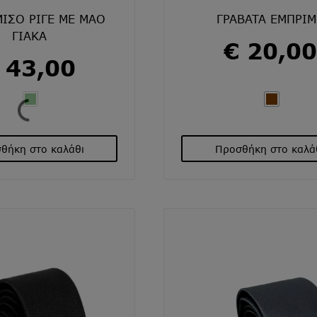
ΙΣΟ ΡΙΓΕ ΜΕ ΜΑΟ
ΓΡΑΒΑΤΑ ΕΜΠΡΙΜ
ΓΙΑΚΑ
€
20,00
43,00
θήκη στο καλάθι
Προσθήκη στο καλά
Αυτό
Αυτό
το
το
προϊόν
προϊόν
έχει
έχει
πολλαπλές
πολλαπλ
παραλλαγές.
παραλλα
Οι
Οι
επιλογές
επιλογές
μπορούν
μπορού