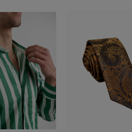
by
latest