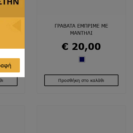
Η ΜΕ
ΓΡΑΒΑΤΑ ΕΜΠΡΙΜΕ ΜΕ
ΜΑΝΤΗΛΙ
€
20,00
ραφή
θι
Προσθήκη στο καλάθι
Αυτό
το
προϊόν
έχει
ές
πολλαπλές
γές.
παραλλαγές.