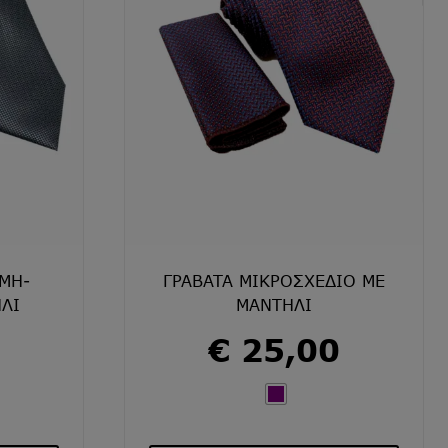
να
ύν
επιλεγούν
στη
σελίδα
του
ος
προϊόντος
ΜΗ-
ΓΡΑΒΑΤΑ ΜΙΚΡΟΣΧΕΔΙΟ ΜΕ
ΛΙ
ΜΑΝΤΗΛΙ
€
25,00