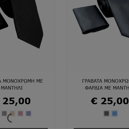
να
να
επιλεγούν
επιλεγο
στη
στη
σελίδα
σελίδα
του
του
προϊόντος
προϊόντ
Α ΜΟΝΟΧΡΩΜΗ ΜΕ
ΓΡΑΒΑΤΑ ΜΟΝΟΧΡΩ
ΜΑΝΤΗΛΙ
ΦΑΡΔΙΑ ΜΕ ΜΑΝΤΗ
25,00
€
25,00