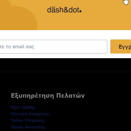
ας
κλειστικές προσφορές και ιδέες
ας.
Εγγ
Εξυπηρέτηση Πελατών
Όροι Χρήσης
Πολιτική Απορρήτου
Τρόποι Πληρωμής
Τρόποι Αποστολής