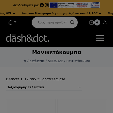
Facebook
Instagram
Ακολουθήστε μας
L ➜
Δωρεάν Μεταφορικά για αγορές άνω των 49,90€ ➜
Μεγέθη α
Skip
0
to
content
Μανικετόκουμπα
/
Κατάστημα
/
ΑΞΕΣΟΥΑΡ
/
Μανικετόκουμπα
Sorted
Βλέπετε 1–12 από 21 αποτελέσματα
by
latest