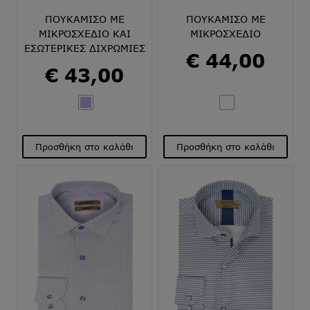
σελίδα
σελίδα
του
του
ΠΟΥΚΑΜΙΣΟ ΜΕ
ΠΟΥΚΑΜΙΣΟ ΜΕ
προϊόντος
προϊόντος
ΜΙΚΡΟΣΧΕΔΙΟ ΚΑΙ
ΜΙΚΡΟΣΧΕΔΙΟ
ΕΣΩΤΕΡΙΚΕΣ ΔΙΧΡΩΜΙΕΣ
€
44,00
€
43,00
Προσθήκη στο καλάθι
Προσθήκη στο καλάθι
Αυτό
Αυτό
το
το
προϊόν
προϊόν
έχει
έχει
πολλαπλές
πολλαπλές
παραλλαγές.
παραλλαγές.
Οι
Οι
επιλογές
επιλογές
μπορούν
μπορούν
να
να