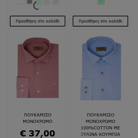
€ 59,00.
τιμή
είναι:
Προσθήκη στο καλάθι
Προσθήκη στο καλάθι
€ 30,00.
Αυτό
Αυτό
το
το
προϊόν
προϊόν
έχει
έχει
πολλαπλές
πολλαπλές
παραλλαγές.
παραλλαγές.
Οι
Οι
επιλογές
επιλογές
μπορούν
μπορούν
να
να
επιλεγούν
επιλεγούν
στη
στη
σελίδα
σελίδα
του
του
ΠΟΥΚΑΜΙΣΟ
ΠΟΥΚΑΜΙΣΟ
προϊόντος
προϊόντος
ΜΟΝΟΧΡΩΜΟ
ΜΟΝΟΧΡΩΜΟ
100%COTTON ΜΕ
€
37,00
ΞΥΛΙΝΑ ΚΟΥΜΠΙΑ