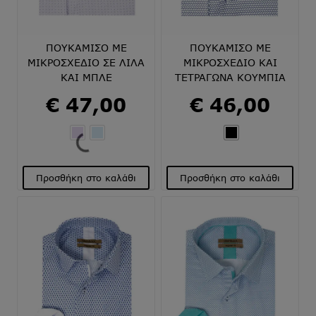
επιλεγούν
επιλεγούν
στη
στη
σελίδα
σελίδα
του
του
ΠΟΥΚΑΜΙΣΟ ΜΕ
ΠΟΥΚΑΜΙΣΟ ΜΕ
προϊόντος
προϊόντος
ΜΙΚΡΟΣΧΕΔΙΟ ΣΕ ΛΙΛΑ
ΜΙΚΡΟΣΧΕΔΙΟ ΚΑΙ
ΚΑΙ ΜΠΛΕ
ΤΕΤΡΑΓΩΝΑ ΚΟΥΜΠΙΑ
€
47,00
€
46,00
Προσθήκη στο καλάθι
Προσθήκη στο καλάθι
Αυτό
Αυτό
το
το
προϊόν
προϊόν
έχει
έχει
πολλαπλές
πολλαπλές
παραλλαγές.
παραλλαγές.
Οι
Οι
επιλογές
επιλογές
μπορούν
μπορούν