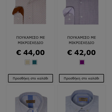
επιλογές
επιλογές
μπορούν
μπορούν
να
να
επιλεγούν
επιλεγούν
στη
στη
σελίδα
σελίδα
του
του
ΠΟΥΚΑΜΙΣΟ ΜΕ
ΠΟΥΚΑΜΙΣΟ ΜΕ
προϊόντος
προϊόντος
ΜΙΚΡΟΣΧΕΔΙΟ
ΜΙΚΡΟΣΧΕΔΙΟ
€
44,00
€
42,00
Προσθήκη στο καλάθι
Προσθήκη στο καλάθι
Αυτό
Αυτό
το
το
προϊόν
προϊόν
έχει
έχει
πολλαπλές
πολλαπλές
παραλλαγές.
παραλλαγές.