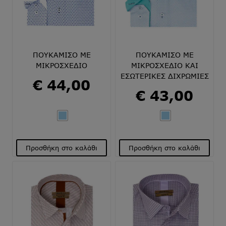
να
να
επιλεγούν
επιλεγούν
στη
στη
σελίδα
σελίδα
του
του
ΠΟΥΚΑΜΙΣΟ ΜΕ
ΠΟΥΚΑΜΙΣΟ ΜΕ
προϊόντος
προϊόντος
ΜΙΚΡΟΣΧΕΔΙΟ
ΜΙΚΡΟΣΧΕΔΙΟ ΚΑΙ
ΕΣΩΤΕΡΙΚΕΣ ΔΙΧΡΩΜΙΕΣ
€
44,00
€
43,00
Προσθήκη στο καλάθι
Προσθήκη στο καλάθι
Αυτό
Αυτό
το
το
προϊόν
προϊόν
έχει
έχει
πολλαπλές
πολλαπλές
παραλλαγές.
παραλλαγές.
Οι
Οι