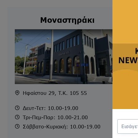
Μοναστηράκι
Ηφαίστου 29, T.K. 105 55
Δευτ-Τετ: 10.00-19.00
Τρι-Πεμ-Παρ: 10.00-21.00
Σάββατο-Κυριακή: 10.00-19.00