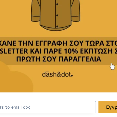
Χανιά
Μπετόλο 7-9, T.K. 73132
Δευτέρα-Κυριακή: 10.00-23.00
Εγγ