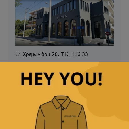
Χρεμωνίδου 28, T.K. 116 33
Δευτ-Τετ: 10.00-15.00
Τρι-Πεμ-Παρ: 10.00-15.00 & 17.00-
21.00
Σάββατο: 10.00-16.00
2155301669