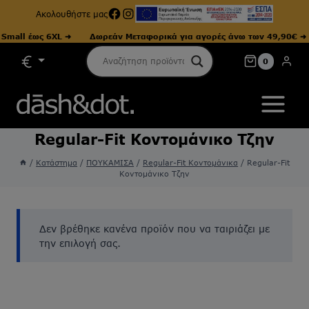
Facebook
Instagram
Ακολουθήστε μας
mall έως 6XL ➜
Δωρεάν Μεταφορικά για αγορές άνω των 49,90€ ➜
Skip
0
to
content
Regular-Fit Κοντομάνικο Τζην
/
Κατάστημα
/
ΠΟΥΚΑΜΙΣΑ
/
Regular-Fit Κοντομάνικα
/
Regular-Fit
Κοντομάνικο Τζην
Δεν βρέθηκε κανένα προϊόν που να ταιριάζει με
την επιλογή σας.