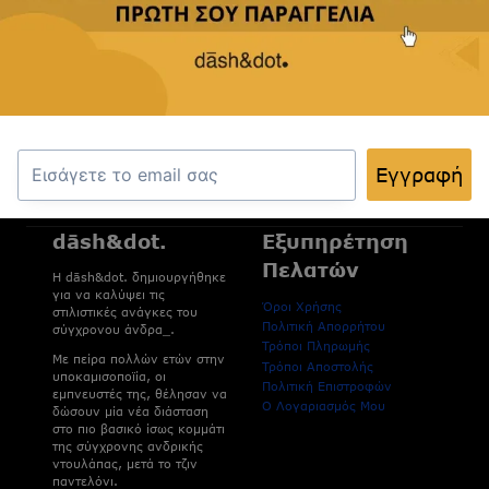
αποκλειστικές προσφορές και ιδέες που
ανανεώνουν την καθημερινότητά σας.
Εγγραφή
Εγγραφή
dāsh&dot.
Εξυπηρέτηση
Πελατών
H dāsh&dot. δημιουργήθηκε
για να καλύψει τις
Όροι Χρήσης
στιλιστικές ανάγκες του
Πολιτική Απορρήτου
σύγχρονου άνδρα_.
Τρόποι Πληρωμής
Με πείρα πολλών ετών στην
Τρόποι Αποστολής
υποκαμισοποϊία, οι
Πολιτική Επιστροφών
εμπνευστές της, θέλησαν να
Ο Λογαριασμός Μου
δώσουν μία νέα διάσταση
στο πιο βασικό ίσως κομμάτι
της σύγχρονης ανδρικής
ντουλάπας, μετά το τζιν
παντελόνι.