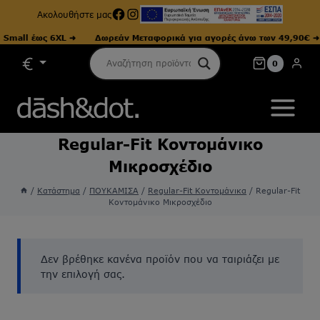
Facebook
Instagram
Ακολουθήστε μας
mall έως 6XL ➜
Δωρεάν Μεταφορικά για αγορές άνω των 49,90€ ➜
Skip
0
to
content
Regular-Fit Κοντομάνικο
Μικροσχέδιο
/
Κατάστημα
/
ΠΟΥΚΑΜΙΣΑ
/
Regular-Fit Κοντομάνικα
/
Regular-Fit
Κοντομάνικο Μικροσχέδιο
Δεν βρέθηκε κανένα προϊόν που να ταιριάζει με
την επιλογή σας.