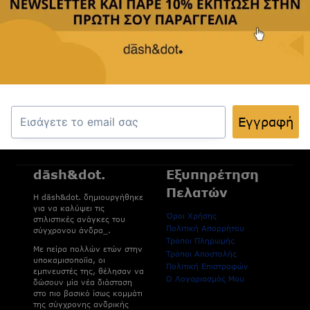
Για να λαμβάνετε νέες κυκλοφορίες,
αποκλειστικές προσφορές και ιδέες που
ανανεώνουν την καθημερινότητά σας.
Εγγραφή
Εγγραφή
dāsh&dot.
Εξυπηρέτηση
Πελατών
H dāsh&dot. δημιουργήθηκε
για να καλύψει τις
Όροι Χρήσης
στιλιστικές ανάγκες του
Πολιτική Απορρήτου
σύγχρονου άνδρα_.
Τρόποι Πληρωμής
Με πείρα πολλών ετών στην
Τρόποι Αποστολής
υποκαμισοποϊία, οι
Πολιτική Επιστροφών
εμπνευστές της, θέλησαν να
Ο Λογαριασμός Μου
δώσουν μία νέα διάσταση
στο πιο βασικό ίσως κομμάτι
της σύγχρονης ανδρικής