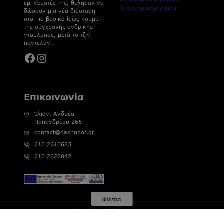
εμπνευστές της, θέλησαν να
Ο Λογαριασμός Μου
δώσουν μία νέα διάσταση
στο πιο βασικό ίσως κομμάτι
της σύγχρονης ανδρικής
ντουλάπας, μετά το τζιν
παντελόνι.
Facebook
Instagram
Επικοινωνία
Ίλιον, Ανδρέα
Παπανδρέου 266
contact@dashndot.gr
210 2610683
210 2622042
Φίλτρα
© 2026 Dash&Dot | Αριθμός Γ.Ε.ΜΗ : 121802802000