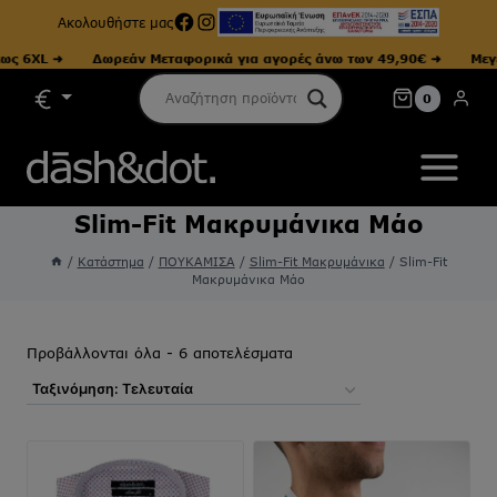
Facebook
Instagram
Ακολουθήστε μας
6XL ➜
Δωρεάν Μεταφορικά για αγορές άνω των 49,90€ ➜
Μεγέθη 
Skip
0
to
content
Slim-Fit Μακρυμάνικα Μάο
/
Κατάστημα
/
ΠΟΥΚΑΜΙΣΑ
/
Slim-Fit Μακρυμάνικα
/
Slim-Fit
Μακρυμάνικα Μάο
Sorted
Προβάλλονται όλα - 6 αποτελέσματα
by
latest