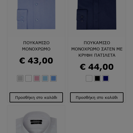
επιλογές
επιλογές
μπορούν
μπορούν
να
να
επιλεγούν
επιλεγούν
στη
στη
σελίδα
σελίδα
του
του
ΠΟΥΚΑΜΙΣΟ
ΠΟΥΚΑΜΙΣΟ
προϊόντος
προϊόντος
ΜΟΝΟΧΡΩΜΟ
ΜΟΝΟΧΡΩΜΟ ΣΑΤΕΝ ΜΕ
ΚΡΥΦΗ ΠΑΤΙΛΕΤΑ
€
43,00
€
44,00
Προσθήκη στο καλάθι
Προσθήκη στο καλάθι
Αυτό
Αυτό
το
το
προϊόν
προϊόν
έχει
έχει
πολλαπλές
πολλαπλές