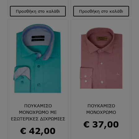
είναι:
Προσθήκη στο καλάθι
Προσθήκη στο καλάθι
€ 30,
Αυτό
Αυτό
το
το
προϊόν
προϊόν
έχει
έχει
πολλαπλές
πολλαπλές
παραλλαγές.
παραλλαγές.
Οι
Οι
επιλογές
επιλογές
μπορούν
μπορούν
να
να
επιλεγούν
επιλεγούν
στη
στη
σελίδα
σελίδα
του
του
ΠΟΥΚΑΜΙΣΟ
ΠΟΥΚΑΜΙΣΟ
προϊόντος
προϊόντος
ΜΟΝΟΧΡΩΜΟ ΜΕ
ΜΟΝΟΧΡΩΜΟ
ΕΣΩΤΕΡΙΚΕΣ ΔΙΧΡΩΜΙΕΣ
€
37,00
€
42,00