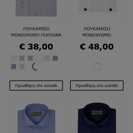
να
να
επιλεγούν
επιλεγούν
στη
στη
σελίδα
σελίδα
του
του
ΠΟΥΚΑΜΙΣΟ
ΠΟΥΚΑΜΙΣΟ
προϊόντος
προϊόντος
ΜΟΝΟΧΡΩΜΟ ΠΟΠΛΙΝΑ
ΜΟΝΟΧΡΩΜΟ
€
38,00
€
48,00
Προσθήκη στο καλάθι
Προσθήκη στο καλάθι
Αυτό
Αυτό
το
το
προϊόν
προϊόν
έχει
έχει
πολλαπλές
πολλαπλές
παραλλαγές.
παραλλαγές.
Οι
Οι