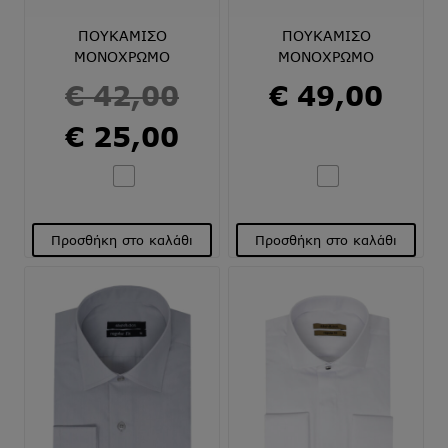
σελίδα
σελίδα
του
του
ΠΟΥΚΑΜΙΣΟ
ΠΟΥΚΑΜΙΣΟ
προϊόντος
προϊόντος
ΜΟΝΟΧΡΩΜΟ
ΜΟΝΟΧΡΩΜΟ
Original
€
42,00
€
49,00
price
Η
€
25,00
was:
τρέχουσα
€ 42,00.
τιμή
είναι:
Προσθήκη στο καλάθι
Προσθήκη στο καλάθι
€ 25,00.
Αυτό
Αυτό
το
το
προϊόν
προϊόν
έχει
έχει
πολλαπλές
πολλαπλές
παραλλαγές.
παραλλαγές.
Οι
Οι
επιλογές
επιλογές
μπορούν
μπορούν