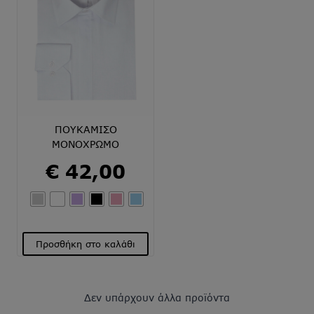
παραλλαγές.
παραλλαγές.
Οι
Οι
επιλογές
επιλογές
μπορούν
μπορούν
να
να
επιλεγούν
επιλεγούν
στη
στη
σελίδα
σελίδα
του
του
ΠΟΥΚΑΜΙΣΟ
προϊόντος
προϊόντος
ΜΟΝΟΧΡΩΜΟ
€
42,00
Προσθήκη στο καλάθι
Αυτό
το
προϊόν
Δεν υπάρχουν άλλα προϊόντα
έχει