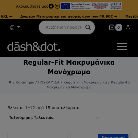
Facebook
Instagram
Ακολουθήστε μας
Δωρεάν Μεταφορικά για αγορές άνω των 49,90€ ➜
Μεγέθη από Sm
Skip
0
to
content
Regular-Fit Μακρυμάνικα
Μονόχρωμο
/
Κατάστημα
/
ΠΟΥΚΑΜΙΣΑ
/
Regular-Fit Μακρυμάνικα
/
Regular-Fit
Μακρυμάνικα Μονόχρωμο
Sorted
Βλέπετε 1–12 από 15 αποτελέσματα
by
latest
Προσφορά!