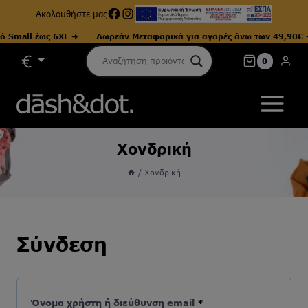
Facebook
Instagram
Ακολουθήστε μας
mall έως 6XL ➜
Δωρεάν Μεταφορικά για αγορές άνω των 49,90€ ➜
Skip
0
to
content
Χονδρική
/
Χονδρική
Σύνδεση
Α
Όνομα χρήστη ή διεύθυνση email
*