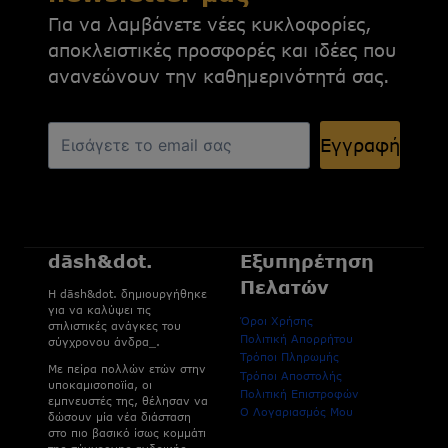
Για να λαμβάνετε νέες κυκλοφορίες,
αποκλειστικές προσφορές και ιδέες που
ανανεώνουν την καθημερινότητά σας.
Εγγραφή
dāsh&dot.
Εξυπηρέτηση
Πελατών
H dāsh&dot. δημιουργήθηκε
για να καλύψει τις
Όροι Χρήσης
στιλιστικές ανάγκες του
Πολιτική Απορρήτου
σύγχρονου άνδρα_.
Τρόποι Πληρωμής
Με πείρα πολλών ετών στην
Τρόποι Αποστολής
υποκαμισοποϊία, οι
Πολιτική Επιστροφών
εμπνευστές της, θέλησαν να
Ο Λογαριασμός Μου
δώσουν μία νέα διάσταση
στο πιο βασικό ίσως κομμάτι