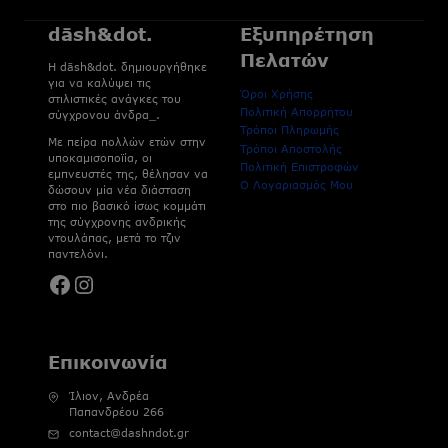
dāsh&dot.
Εξυπηρέτηση
Πελατών
H dāsh&dot. δημιουργήθηκε
για να καλύψει τις
Όροι Χρήσης
στιλιστικές ανάγκες του
Πολιτική Απορρήτου
σύγχρονου άνδρα_.
Τρόποι Πληρωμής
Με πείρα πολλών ετών στην
Τρόποι Αποστολής
υποκαμισοποϊία, οι
Πολιτική Επιστροφών
εμπνευστές της, θέλησαν να
Ο Λογαριασμός Μου
δώσουν μία νέα διάσταση
στο πιο βασικό ίσως κομμάτι
της σύγχρονης ανδρικής
ντουλάπας, μετά το τζιν
παντελόνι.
Facebook
Instagram
Επικοινωνία
Ίλιον, Ανδρέα
Παπανδρέου 266
contact@dashndot.gr