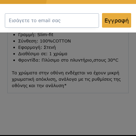
Ιδανικό για καθημερινές εμφανίσεις και επίσημες
περιστάσεις, με μοντέρνο σχέδιο και τέλεια
εφαρμογή, για να σας κρατά άνετους και κομψούς
Εγγραφή
καθ’ όλη τη διάρκεια της ημέρας.
Γραμμή: Slim-fit
Σύνθεση: 100%COTTON
Εφαρμογή: Στενή
Διαθέσιμο σε: 1 χρώμα
Φροντίδα: Πλύσιμο στο πλυντήριο,στους 30°C
Τα χρώματα στην οθόνη ενδέχεται να έχουν μικρή
χρωματική απόκλιση, ανάλογα με τις ρυθμίσεις της
οθόνης και την ανάλυση*