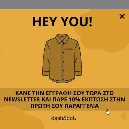
Άμεση αποστολή
& γρήγορη παράδοση
Παρέχουμε
δωρεάν μεταφορικά με αγορές άνω των
49,90€
Δεχόμαστε
όλες τις πιστωτικές
&
αντικαταβολή
Περιγραφή
Κριτικές(0)
Αποστολή & Επιστροφές
Εξερευνήστε το αντρικό πουκάμισο Dash&Dot που
συνδυάζει την κομψότητα με την άνεση.