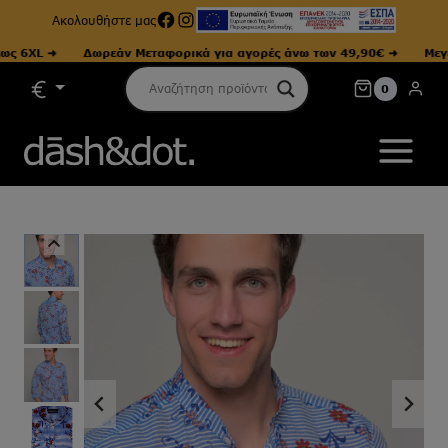
Facebook
Instagram
Ακολουθήστε μας
6XL ➜
Δωρεάν Μεταφορικά για αγορές άνω των 49,90€ ➜
Μεγέθη
Skip
0
to
content