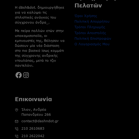
Πελατών
H dāsh&dot. δημιουργήθηκε
για να καλύψει τις
Όροι Χρήσης
στιλιστικές ανάγκες του
Πολιτική Απορρήτου
σύγχρονου άνδρα_.
Τρόποι Πληρωμής
Με πείρα πολλών ετών στην
Τρόποι Αποστολής
υποκαμισοποϊία, οι
Πολιτική Επιστροφών
εμπνευστές της, θέλησαν να
Ο Λογαριασμός Μου
δώσουν μία νέα διάσταση
στο πιο βασικό ίσως κομμάτι
της σύγχρονης ανδρικής
ντουλάπας, μετά το τζιν
παντελόνι.
Facebook
Instagram
Επικοινωνία
Ίλιον, Ανδρέα
Παπανδρέου 266
contact@dashndot.gr
210 2610683
210 2622042