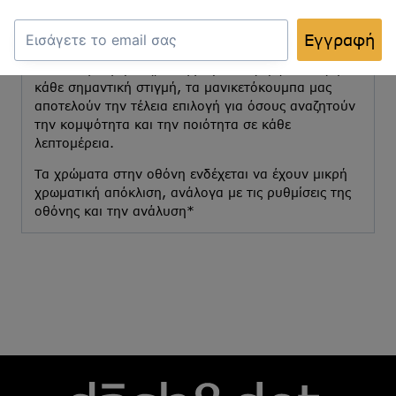
μοντέρνα μέχρι πιο ιδιαίτερα στυλ, όλα
κατασκευασμένα από υλικά υψηλής ποιότητας για
Εγγραφή
ανθεκτικότητα και μακροχρόνια χρήση.
Ιδανικά για γάμους, επαγγελματικές εμφανίσεις ή
κάθε σημαντική στιγμή, τα μανικετόκουμπα μας
αποτελούν την τέλεια επιλογή για όσους αναζητούν
την κομψότητα και την ποιότητα σε κάθε
λεπτομέρεια.
Τα χρώματα στην οθόνη ενδέχεται να έχουν μικρή
χρωματική απόκλιση, ανάλογα με τις ρυθμίσεις της
οθόνης και την ανάλυση*