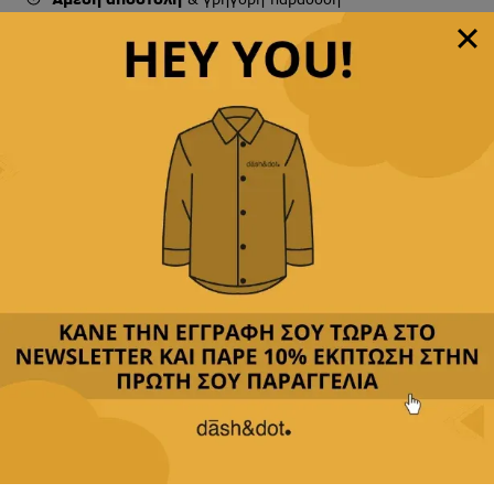
Παρέχουμε
δωρεάν μεταφορικά με αγορές άνω των
49,90€
Δεχόμαστε
όλες τις πιστωτικές
&
αντικαταβολή
Περιγραφή
Κριτικές(0)
Αποστολή & Επιστροφές
Επιλέξτε τα μανικετόκουμπα μας για να προσθέσετε
μία ξεχωριστή νότα κομψότητας στην εμφάνισή
σας.
Διαθέτουμε πληθώρα σχεδίων, από κλασικά και