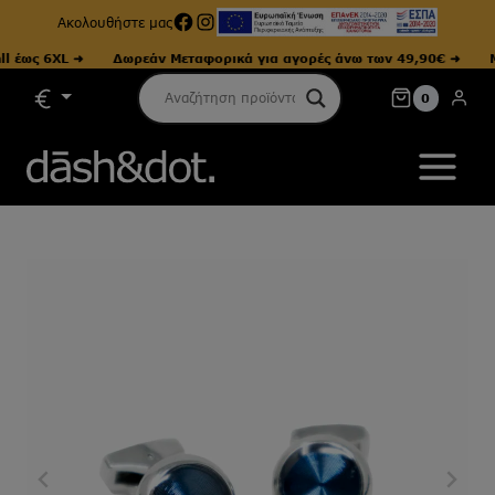
Facebook
Instagram
Ακολουθήστε μας
ως 6XL ➜
Δωρεάν Μεταφορικά για αγορές άνω των 49,90€ ➜
Μεγέ
Skip
0
to
content