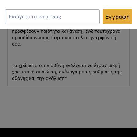
ικανές να ικανοποιήσουν κάθε ανάγκη και γούστο.
Είτε ψάχνετε για μια κλασική, μονόχρωμη γραβάτα
Εγγραφή
για το γραφείο, είτε για μια πιο τολμηρή επιλογή για
γάμο ή κοινωνική εκδήλωση, οι γραβάτες μας
προσφέρουν ποιότητα και άνεση, ενώ ταυτόχρονα
προσδίδουν κομψότητα και στυλ στην εμφάνισή
σας.
Τα χρώματα στην οθόνη ενδέχεται να έχουν μικρή
χρωματική απόκλιση, ανάλογα με τις ρυθμίσεις της
οθόνης και την ανάλυση*