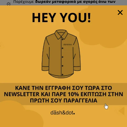
Παρέχουμε
δωρεάν μεταφορικά με αγορές άνω των
49,90€
Δεχόμαστε
όλες τις πιστωτικές
&
αντικαταβολή
Περιγραφή
Κριτικές(0)
Αποστολή & Επιστροφές
Η γραβάτα είναι ένα από τα πιο σημαντικά
αξεσουάρ για μια κομψή και επαγγελματική
εμφάνιση.
Στην Dash&Dot, θα βρείτε μεγάλη συλλογή από
γραβάτες σε διάφορα υφάσματα και χρώματα,