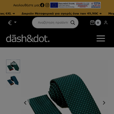
Facebook
Instagram
Ακολουθήστε μας
 6XL ➜
Δωρεάν Μεταφορικά για αγορές άνω των 49,90€ ➜
Μεγέθη
Skip
0
to
content