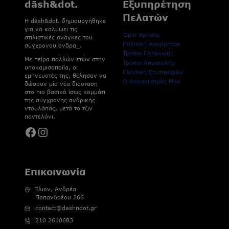
dāsh&dot.
Εξυπηρέτηση
Πελατών
H dāsh&dot. δημιουργήθηκε
για να καλύψει τις
Όροι Χρήσης
στιλιστικές ανάγκες του
Πολιτική Απορρήτου
σύγχρονου άνδρα_.
Τρόποι Πληρωμής
Με πείρα πολλών ετών στην
Τρόποι Αποστολής
υποκαμισοποϊία, οι
Πολιτική Επιστροφών
εμπνευστές της, θέλησαν να
Ο Λογαριασμός Μου
δώσουν μία νέα διάσταση
στο πιο βασικό ίσως κομμάτι
της σύγχρονης ανδρικής
ντουλάπας, μετά το τζιν
παντελόνι.
Facebook
Instagram
Επικοινωνία
Ίλιον, Ανδρέα
Παπανδρέου 266
contact@dashndot.gr
210 2610683