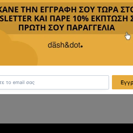
για μια κομψή και επαγγελματική εμφάνιση.
τες σε διάφορα υφάσματα και χρώματα, ικανές να ικανο
ε για μια πιο τολμηρή επιλογή για γάμο ή κοινωνική εκ
τυλ στην εμφάνισή σας.
ωματική απόκλιση, ανάλογα με τις ρυθμίσεις της οθόνης
Εγγ