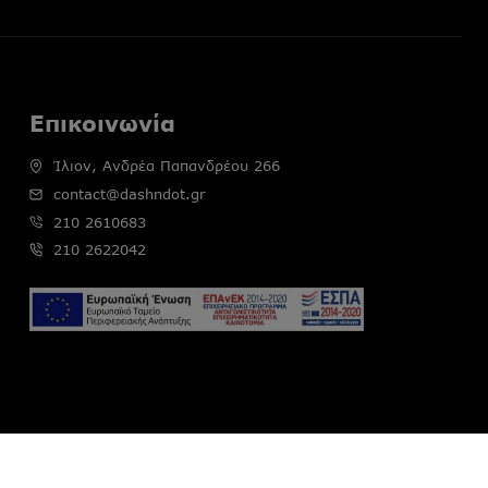
Επικοινωνία
Ίλιον, Ανδρέα Παπανδρέου 266
contact@dashndot.gr
210 2610683
210 2622042
a Create IT. production