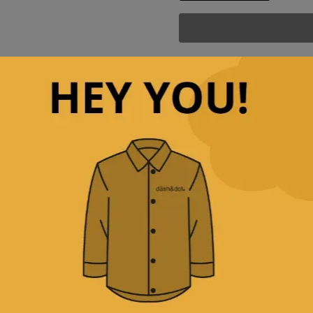
ποσότητα
Άμεση αποστολή
& γρ
Παρέχουμε
δωρεάν με
Δεχόμαστε
όλες τις πι
Περιγραφή
Κριτικές(0)
Αποστολή & Επιστροφέ