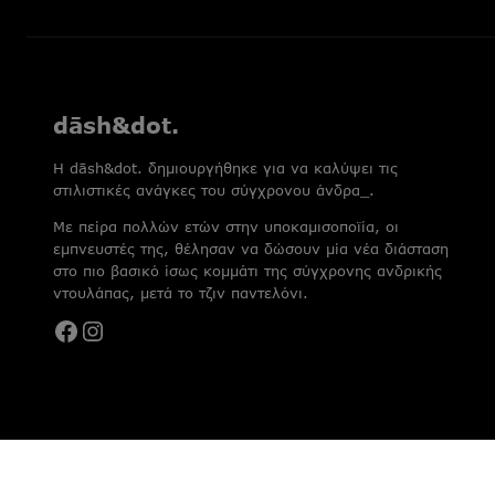
dāsh&dot.
H dāsh&dot. δημιουργήθηκε για να καλύψει τις
στιλιστικές ανάγκες του σύγχρονου άνδρα_.
Με πείρα πολλών ετών στην υποκαμισοποϊία, οι
εμπνευστές της, θέλησαν να δώσουν μία νέα διάσταση
στο πιο βασικό ίσως κομμάτι της σύγχρονης ανδρικής
ντουλάπας, μετά το τζιν παντελόνι.
Facebook
Instagram
© 2026 Dash&Dot | Αριθμός Γ.Ε.ΜΗ : 121802802000