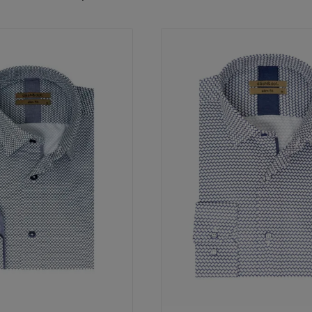
by
latest