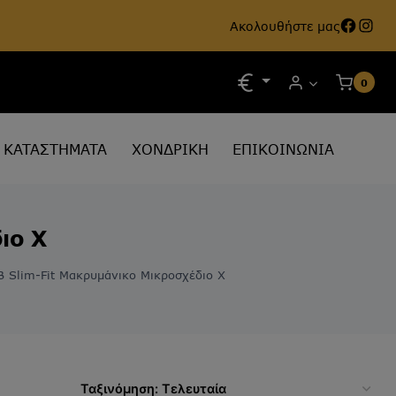
Face
Ins
Ακολουθήστε μας
0
ΚΑΤΑΣΤΗΜΑΤΑ
ΧΟΝΔΡΙΚΗ
ΕΠΙΚΟΙΝΩΝΙΑ
ιο Χ
B Slim-Fit Μακρυμάνικο Μικροσχέδιο Χ