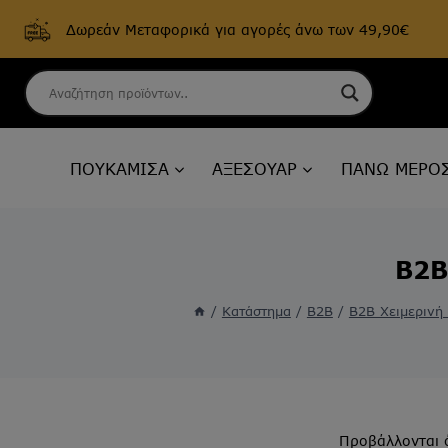
Δωρεάν Μεταφορικά για αγορές άνω των 49,90€
Skip
to
content
ΠΟΥΚΑΜΙΣΑ
ΑΞΕΣΟΥΑΡ
ΠΑΝΩ ΜΕΡΟ
B2B
/
Κατάστημα
/
B2B
/
B2B Χειμερινή 
Προβάλλονται 