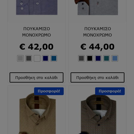
να
να
επιλεγούν
επιλεγούν
στη
στη
σελίδα
σελίδα
του
του
ΠΟΥΚΑΜΙΣΟ
ΠΟΥΚΑΜΙΣΟ
προϊόντος
προϊόντος
ΜΟΝΟΧΡΩΜΟ
ΜΟΝΟΧΡΩΜΟ
€
42,00
€
44,00
Προσθήκη στο καλάθι
Προσθήκη στο καλάθι
Αυτό
Αυτό
Προσφορά!
Προσφορά!
το
το
προϊόν
προϊόν
έχει
έχει
πολλαπλές
πολλαπλές
παραλλαγές.
παραλλαγές.
Οι
Οι
επιλογές
επιλογές