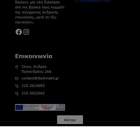
Ο Λογαριασμός Μου
δώσουν μία νέα διάσταση
στο πιο βασικό ίσως κομμάτι
της σύγχρονης ανδρικής
ντουλάπας, μετά το τζιν
παντελόνι.
Facebook
Instagram
Επικοινωνία
Ίλιον, Ανδρέα
Παπανδρέου 266
contact@dashndot.gr
210 2610683
210 2622042
Φίλτρα
© 2026 Dash&Dot | Αριθμός Γ.Ε.ΜΗ : 121802802000
a Create IT. production