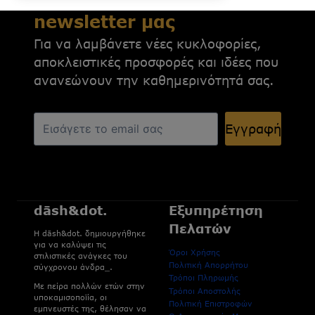
newsletter μας
Για να λαμβάνετε νέες κυκλοφορίες,
αποκλειστικές προσφορές και ιδέες που
ανανεώνουν την καθημερινότητά σας.
Εγγραφή
dāsh&dot.
Εξυπηρέτηση
Πελατών
H dāsh&dot. δημιουργήθηκε
για να καλύψει τις
Όροι Χρήσης
στιλιστικές ανάγκες του
Πολιτική Απορρήτου
σύγχρονου άνδρα_.
Τρόποι Πληρωμής
Με πείρα πολλών ετών στην
Τρόποι Αποστολής
υποκαμισοποϊία, οι
Πολιτική Επιστροφών
εμπνευστές της, θέλησαν να