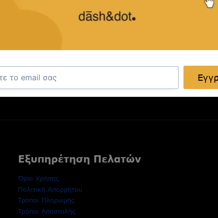
ας
κλειστικές προσφορές και ιδέες
ας.
Εγγ
Εξυπηρέτηση Πελατών
Όροι Χρήσης
Πολιτική Απορρήτου
Τρόποι Πληρωμής
Τρόποι Αποστολής