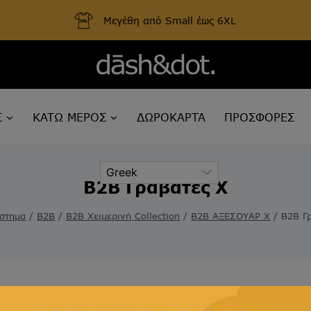
Μεγέθη από Small έως 6XL
Σ
ΚΑΤΩ ΜΕΡΟΣ
ΔΩΡΟΚΑΡΤΑ
ΠΡΟΣΦΟΡΕΣ
B2B Γραβάτες Χ
στημα
/
B2B
/
B2B Χειμερινή Collection
/
B2B ΑΞΕΣΟΥΑΡ Χ
/
B2B Γ