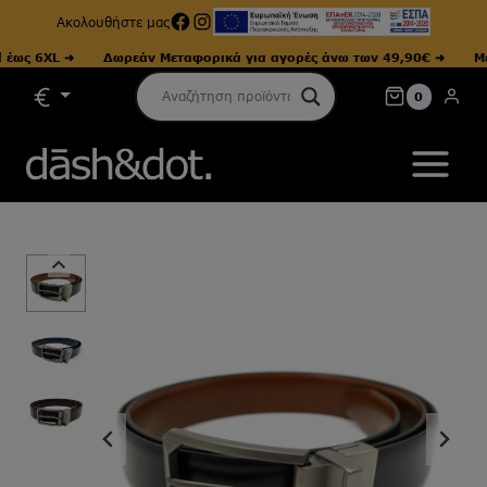
Facebook
Instagram
Ακολουθήστε μας
ς 6XL ➜
Δωρεάν Μεταφορικά για αγορές άνω των 49,90€ ➜
Μεγέθ
Skip
0
to
content