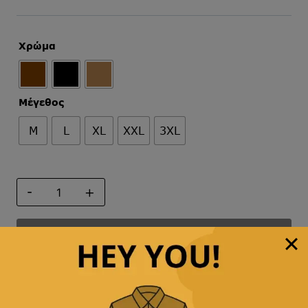
Χρώμα
Μέγεθος
M
L
XL
XXL
3XL
ΖΩΝΗ
ΔΕΡΜΑΤΙΝΗ
ΔΙΠΛΗΣ
ΟΨΕΩΣ
Προσθήκη στο καλάθι
ποσότητα
Άμεση αποστολή
& γρήγορη παράδοση