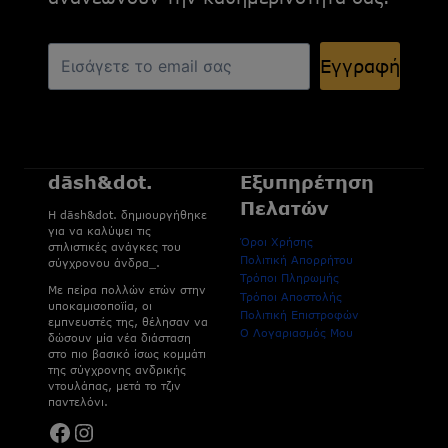
Εγγραφή
dāsh&dot.
Εξυπηρέτηση
Πελατών
H dāsh&dot. δημιουργήθηκε
για να καλύψει τις
Όροι Χρήσης
στιλιστικές ανάγκες του
Πολιτική Απορρήτου
σύγχρονου άνδρα_.
Τρόποι Πληρωμής
Με πείρα πολλών ετών στην
Τρόποι Αποστολής
υποκαμισοποϊία, οι
Πολιτική Επιστροφών
εμπνευστές της, θέλησαν να
Ο Λογαριασμός Μου
δώσουν μία νέα διάσταση
στο πιο βασικό ίσως κομμάτι
της σύγχρονης ανδρικής
ντουλάπας, μετά το τζιν
παντελόνι.
Facebook
Instagram