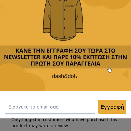
Παρέχουμε
δωρεάν μεταφορικά με αγορές άνω των
49,90€
Δεχόμαστε
όλες τις πιστωτικές
&
αντικαταβολή
Κριτικές(0)
Αποστολή & Επιστροφές
Κριτικές
Εγγραφή
Δεν υπάρχουν κριτικές για το προϊόν.
Only logged in customers who have purchased this
product may write a review.