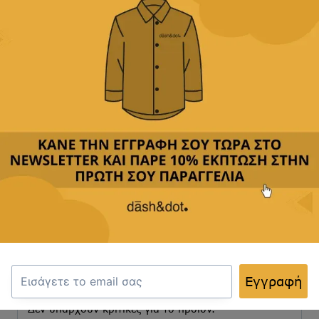
Άμεση αποστολή
& γρήγορη παράδοση
Παρέχουμε
δωρεάν μεταφορικά με αγορές άνω των
49,90€
Δεχόμαστε
όλες τις πιστωτικές
&
αντικαταβολή
Κριτικές(0)
Αποστολή & Επιστροφές
Κριτικές
Εγγραφή
Δεν υπάρχουν κριτικές για το προϊόν.