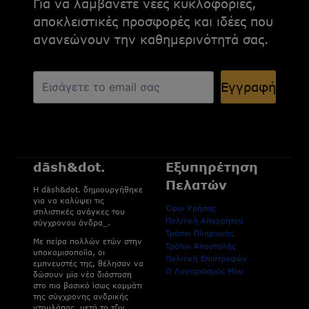
Για να λαμβάνετε νέες κυκλοφορίες,
αποκλειστικές προσφορές και ιδέες που
ανανεώνουν την καθημερινότητά σας.
Εγγραφή
dāsh&dot.
Εξυπηρέτηση
Πελατών
H dāsh&dot. δημιουργήθηκε
για να καλύψει τις
Όροι Χρήσης
στιλιστικές ανάγκες του
Πολιτική Απορρήτου
σύγχρονου άνδρα_.
Τρόποι Πληρωμής
Με πείρα πολλών ετών στην
Τρόποι Αποστολής
υποκαμισοποϊία, οι
Πολιτική Επιστροφών
εμπνευστές της, θέλησαν να
Ο Λογαριασμός Μου
δώσουν μία νέα διάσταση
στο πιο βασικό ίσως κομμάτι
της σύγχρονης ανδρικής
ντουλάπας, μετά το τζιν