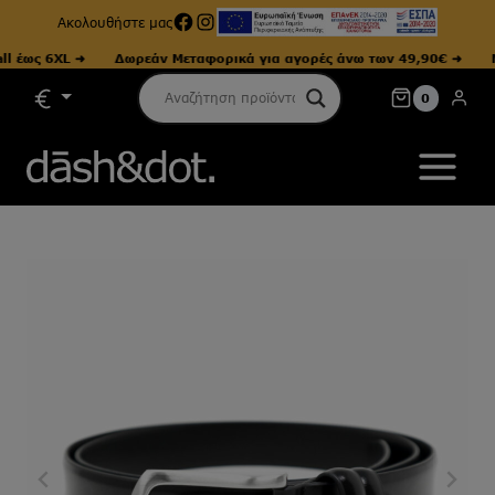
Facebook
Instagram
Ακολουθήστε μας
ως 6XL ➜
Δωρεάν Μεταφορικά για αγορές άνω των 49,90€ ➜
Μεγ
Skip
0
to
content