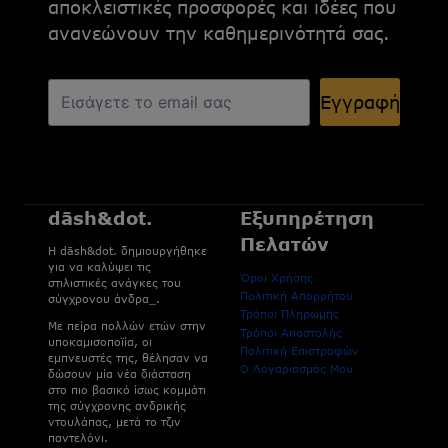
αποκλειστικές προσφορές και ιδέες που
ανανεώνουν την καθημερινότητά σας.
Εγγραφή
dāsh&dot.
Εξυπηρέτηση
Πελατών
H dāsh&dot. δημιουργήθηκε
για να καλύψει τις
Όροι Χρήσης
στιλιστικές ανάγκες του
Πολιτική Απορρήτου
σύγχρονου άνδρα_.
Τρόποι Πληρωμής
Με πείρα πολλών ετών στην
Τρόποι Αποστολής
υποκαμισοποϊία, οι
Πολιτική Επιστροφών
εμπνευστές της, θέλησαν να
Ο Λογαριασμός Μου
δώσουν μία νέα διάσταση
στο πιο βασικό ίσως κομμάτι
της σύγχρονης ανδρικής
ντουλάπας, μετά το τζιν
παντελόνι.