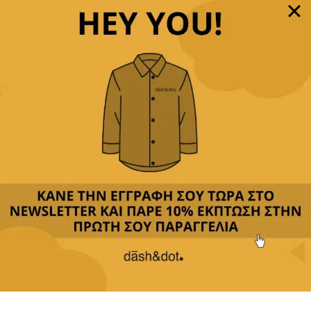
49,90€
Δεχόμαστε
όλες τις πιστωτικές
&
αντικαταβολή
Περιγραφή
Κριτικές(0)
Αποστολή & Επιστροφές
Σετ Ποσετ με Καρφίτσα – Ιδανικό για Επίσημες
Στιγμές
Ανακάλυψε το απόλυτο σετ για τις επίσημες
εμφανίσεις σου!
Περιλαμβάνει ένα στιλάτο ποσετ μαζί με μια