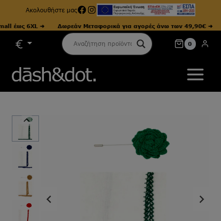
Facebook
Instagram
Ακολουθήστε μας
 έως 6XL ➜
Δωρεάν Μεταφορικά για αγορές άνω των 49,90€ ➜
Μ
Skip
0
to
content