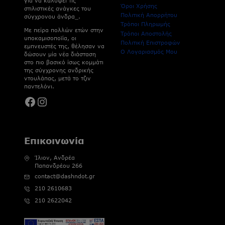
για να καλύψει τις
Όροι Χρήσης
στιλιστικές ανάγκες του
Πολιτική Απορρήτου
σύγχρονου άνδρα_.
Τρόποι Πληρωμής
Με πείρα πολλών ετών στην
Τρόποι Αποστολής
υποκαμισοποϊία, οι
Πολιτική Επιστροφών
εμπνευστές της, θέλησαν να
Ο Λογαριασμός Μου
δώσουν μία νέα διάσταση
στο πιο βασικό ίσως κομμάτι
της σύγχρονης ανδρικής
ντουλάπας, μετά το τζιν
παντελόνι.
Facebook
Instagram
Επικοινωνία
Ίλιον, Ανδρέα
Παπανδρέου 266
contact@dashndot.gr
210 2610683
210 2622042