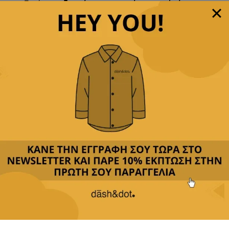
Παρέχουμε
δωρεάν μεταφορικά με αγορές άνω των
49,90€
Δεχόμαστε
όλες τις πιστωτικές
&
αντικαταβολή
Περιγραφή
Κριτικές(0)
Αποστολή & Επιστροφές
Το ψάθινο καπέλο της Dash&Dot είναι το τέλειο
αξεσουάρ για τις καλοκαιρινές σας εμφανίσεις.
Ένα must-have αξεσουάρ για τους άνδρες που
αναζητούν τον συνδυασμό λειτουργικότητας και
μόδας.