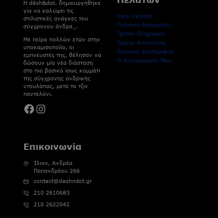
H dāsh&dot. δημιουργήθηκε
για να καλύψει τις
Όροι Χρήσης
στιλιστικές ανάγκες του
Πολιτική Απορρήτου
σύγχρονου άνδρα_.
Τρόποι Πληρωμής
Με πείρα πολλών ετών στην
Τρόποι Αποστολής
υποκαμισοποϊία, οι
Πολιτική Επιστροφών
εμπνευστές της, θέλησαν να
Ο Λογαριασμός Μου
δώσουν μία νέα διάσταση
στο πιο βασικό ίσως κομμάτι
της σύγχρονης ανδρικής
ντουλάπας, μετά το τζιν
παντελόνι.
Facebook
Instagram
Επικοινωνία
Ίλιον, Ανδρέα
Παπανδρέου 266
contact@dashndot.gr
210 2610683
210 2622042