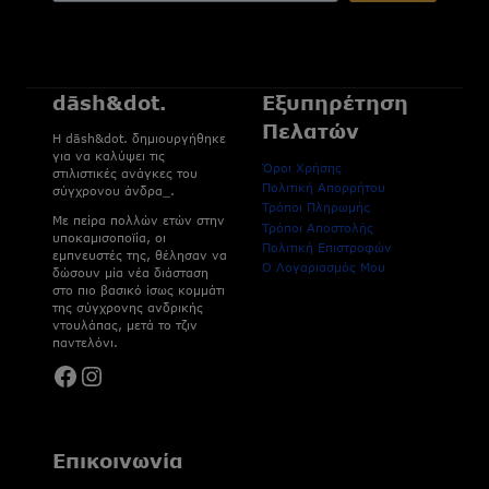
dāsh&dot.
Εξυπηρέτηση
Πελατών
H dāsh&dot. δημιουργήθηκε
για να καλύψει τις
Όροι Χρήσης
στιλιστικές ανάγκες του
Πολιτική Απορρήτου
σύγχρονου άνδρα_.
Τρόποι Πληρωμής
Με πείρα πολλών ετών στην
Τρόποι Αποστολής
υποκαμισοποϊία, οι
Πολιτική Επιστροφών
εμπνευστές της, θέλησαν να
Ο Λογαριασμός Μου
δώσουν μία νέα διάσταση
στο πιο βασικό ίσως κομμάτι
της σύγχρονης ανδρικής
ντουλάπας, μετά το τζιν
παντελόνι.
Facebook
Instagram
Επικοινωνία