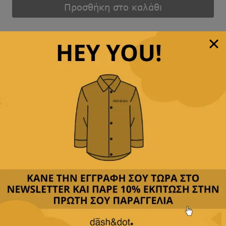
ΒΙΣΚΟΖΙ
Προσθήκη στο καλάθι
ποσότητα
Άμεση αποστολή
& γρήγορη παράδοση
Παρέχουμε
δωρεάν μεταφορικά με αγορές άνω των
49,90€
Δεχόμαστε
όλες τις πιστωτικές
&
αντικαταβολή
Περιγραφή
Κριτικές(0)
Αποστολή & Επιστροφές