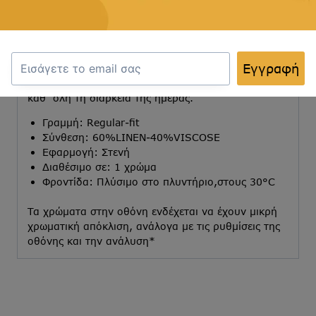
Εξερευνήστε το αντρικό πουκάμισο Dash&Dot που
συνδυάζει την κομψότητα με την άνεση.
Ιδανικό για καθημερινές εμφανίσεις και επίσημες
Εγγραφή
περιστάσεις, με μοντέρνο σχέδιο και τέλεια
εφαρμογή, για να σας κρατά άνετους και κομψούς
καθ’ όλη τη διάρκεια της ημέρας.
Γραμμή: Regular-fit
Σύνθεση: 60%LINEN-40%VISCOSE
Εφαρμογή: Στενή
Διαθέσιμο σε: 1 χρώμα
Φροντίδα: Πλύσιμο στο πλυντήριο,στους 30°C
Τα χρώματα στην οθόνη ενδέχεται να έχουν μικρή
χρωματική απόκλιση, ανάλογα με τις ρυθμίσεις της
οθόνης και την ανάλυση*