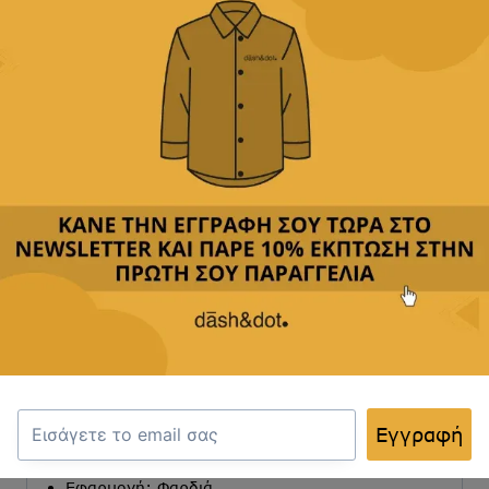
Άμεση αποστολή
& γρήγορη παράδοση
Παρέχουμε
δωρεάν μεταφορικά με αγορές άνω των
49,90€
Δεχόμαστε
όλες τις πιστωτικές
&
αντικαταβολή
Περιγραφή
Κριτικές(0)
Αποστολή & Επιστροφές
Εγγραφή
Γραμμή: Regular-fit
Σύνθεση: 80% COTTON-20%POLYESTER
Εφαρμογή: Φαρδιά