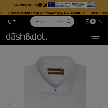
Facebook
Instagram
Ακολουθήστε μας
Δωρεάν Μεταφορικά για αγορές άνω των 49,90€ ➜
Μεγέθη από Sm
Skip
0
to
content