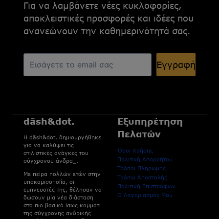
Για να λαμβάνετε νέες κυκλοφορίες,
αποκλειστικές προσφορές και ιδέες που
ανανεώνουν την καθημερινότητά σας.
Εγγραφή
dāsh&dot.
Εξυπηρέτηση
Πελατών
H dāsh&dot. δημιουργήθηκε
για να καλύψει τις
Όροι Χρήσης
στιλιστικές ανάγκες του
Πολιτική Απορρήτου
σύγχρονου άνδρα_.
Τρόποι Πληρωμής
Με πείρα πολλών ετών στην
Τρόποι Αποστολής
υποκαμισοποϊία, οι
Πολιτική Επιστροφών
εμπνευστές της, θέλησαν να
Ο Λογαριασμός Μου
δώσουν μία νέα διάσταση
στο πιο βασικό ίσως κομμάτι
της σύγχρονης ανδρικής