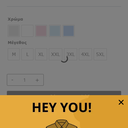
Χρώμα
Μέγεθος
M
L
XL
XXL
3XL
4XL
5XL
ΠΟΥΚΑΜΙΣΟ
ΜΟΝΟΧΡΩΜΟ
ποσότητα
Προσθήκη στο καλάθι
Άμεση αποστολή
& γρήγορη παράδοση