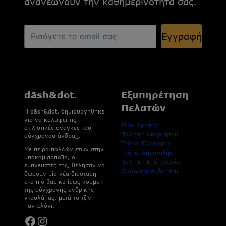
ανανεώνουν την καθημερινότητά σας.
Εγγραφή
dāsh&dot.
Εξυπηρέτηση
Πελατών
H dāsh&dot. δημιουργήθηκε
για να καλύψει τις
Όροι Χρήσης
στιλιστικές ανάγκες του
Πολιτική Απορρήτου
σύγχρονου άνδρα_.
Τρόποι Πληρωμής
Με πείρα πολλών ετών στην
Τρόποι Αποστολής
υποκαμισοποϊία, οι
Πολιτική Επιστροφών
εμπνευστές της, θέλησαν να
Ο Λογαριασμός Μου
δώσουν μία νέα διάσταση
στο πιο βασικό ίσως κομμάτι
της σύγχρονης ανδρικής
ντουλάπας, μετά το τζιν
παντελόνι.
Facebook
Instagram