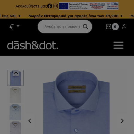
Facebook
Instagram
Ακολουθήστε μας
ς 6XL ➜
Δωρεάν Μεταφορικά για αγορές άνω των 49,90€ ➜
Μεγέθ
Skip
0
to
content