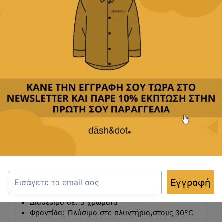
Παρέχουμε
δωρεάν μεταφορικά με αγορές άνω των
49,90€
Δεχόμαστε
όλες τις πιστωτικές
&
αντικαταβολή
Περιγραφή
Κριτικές(0)
Αποστολή & Επιστροφές
Γραμμή: Regular-fit
Εγγραφή
Σύνθεση: 80% COTTON-20%POLYESTER
Εφαρμογή: Φαρδιά
Διαθέσιμο σε: 5 χρώματα
Φροντίδα: Πλύσιμο στο πλυντήριο,στους 30°C