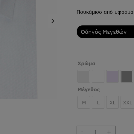
Πουκάμισο από ύφασ
Οδηγός Μεγεθών
Χρώμα
Μέγεθος
M
L
XL
XXL
ΠΟΥΚΑΜΙΣΟ