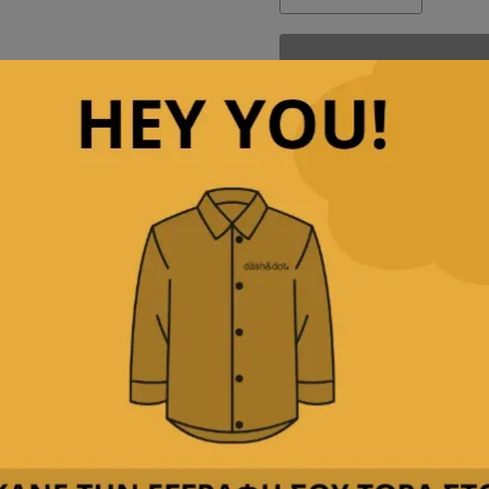
ΜΟΝΟΧΡΩΜΟ
ποσότητα
Άμεση αποστολή
& γρ
Παρέχουμε
δωρεάν με
Δεχόμαστε
όλες τις πι
Περιγραφή
Κριτικές(0)
Αποστολή & Επιστροφέ