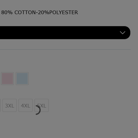
μα 80% COTTON-20%POLYESTER
3XL
4XL
5XL