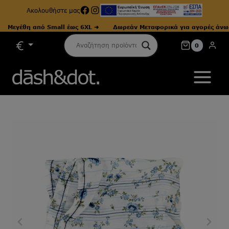
Facebook
Instagram
Ακολουθήστε μας
έθη από Small έως 6XL ➜
Δωρεάν Μεταφορικά για αγορές άνω των 4
Skip
0
to
content