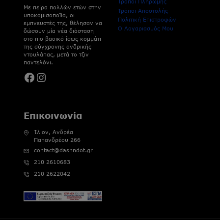
Τρόποι Πληρωμής
Με πείρα πολλών ετών στην
Τρόποι Αποστολής
υποκαμισοποϊία, οι
Πολιτική Επιστροφών
εμπνευστές της, θέλησαν να
Ο Λογαριασμός Μου
δώσουν μία νέα διάσταση
στο πιο βασικό ίσως κομμάτι
της σύγχρονης ανδρικής
ντουλάπας, μετά το τζιν
παντελόνι.
Facebook
Instagram
Επικοινωνία
Ίλιον, Ανδρέα
Παπανδρέου 266
contact@dashndot.gr
210 2610683
210 2622042