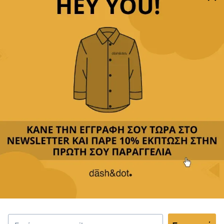
Παρέχουμε
δωρεάν μεταφορικά με αγορές άνω των
49,90€
Δεχόμαστε
όλες τις πιστωτικές
&
αντικαταβολή
Περιγραφή
Κριτικές(0)
Αποστολή & Επιστροφές
Το ποσετ μας συνδυάζει τη λειτουργικότητα με την
κομψότητα. Με μοντέρνο σχέδιο και εξαιρετική
ποιότητα, είναι ιδανικό για βραδινές εξόδους ή
καθημερινές περιστάσεις. Το μικρό του μέγεθος το