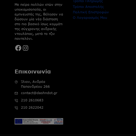
Τρόποι Πληρωμής
Με πείρα πολλών ετών στην
Τρόποι Αποστολής
υποκαμισοποϊία, οι
Πολιτική Επιστροφών
εμπνευστές της, θέλησαν να
Ο Λογαριασμός Μου
δώσουν μία νέα διάσταση
στο πιο βασικό ίσως κομμάτι
της σύγχρονης ανδρικής
ντουλάπας, μετά το τζιν
παντελόνι.
Facebook
Instagram
Επικοινωνία
Ίλιον, Ανδρέα
Παπανδρέου 266
contact@dashndot.gr
210 2610683
210 2622042