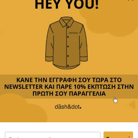
Παρέχουμε
δωρεάν μεταφορικά με αγορές άνω των
49,90€
Δεχόμαστε
όλες τις πιστωτικές
&
αντικαταβολή
Περιγραφή
Κριτικές(0)
Αποστολή & Επιστροφές
Το ποσετ μας συνδυάζει τη λειτουργικότητα με την
κομψότητα. Με μοντέρνο σχέδιο και εξαιρετική
ποιότητα, είναι ιδανικό για βραδινές εξόδους ή
καθημερινές περιστάσεις. Το μικρό του μέγεθος το