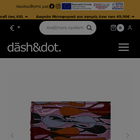
Facebook
Instagram
Ακολουθήστε μας
 έως 6XL ➜
Δωρεάν Μεταφορικά για αγορές άνω των 49,90€ ➜
Με
Skip
0
to
content