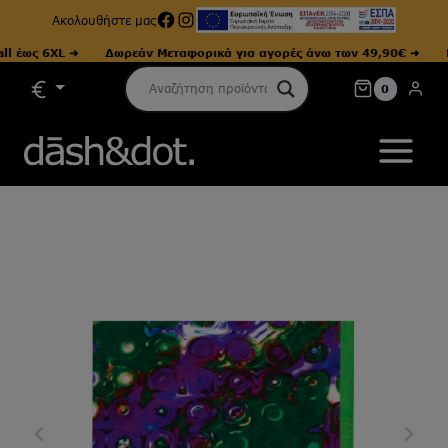
Facebook
Instagram
Ακολουθήστε μας
ως 6XL ➜
Δωρεάν Μεταφορικά για αγορές άνω των 49,90€ ➜
Μεγ
Skip
0
to
content