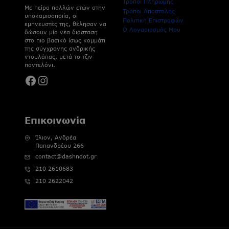
Τρόποι Πληρωμής
Με πείρα πολλών ετών στην
Τρόποι Αποστολής
υποκαμισοποϊία, οι
Πολιτική Επιστροφών
εμπνευστές της, θέλησαν να
Ο Λογαριασμός Μου
δώσουν μία νέα διάσταση
στο πιο βασικό ίσως κομμάτι
της σύγχρονης ανδρικής
ντουλάπας, μετά το τζιν
παντελόνι.
Facebook
Instagram
Επικοινωνία
Ίλιον, Ανδρέα
Παπανδρέου 266
contact@dashndot.gr
210 2610683
210 2622042