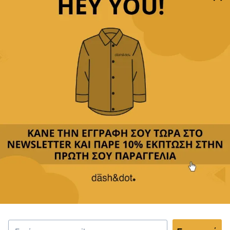
Παρέχουμε
δωρεάν μεταφορικά με αγορές άνω των
49,90€
Δεχόμαστε
όλες τις πιστωτικές
&
αντικαταβολή
Περιγραφή
Κριτικές(0)
Αποστολή & Επιστροφές
Το ποσετ μας συνδυάζει τη λειτουργικότητα με την
κομψότητα. Με μοντέρνο σχέδιο και εξαιρετική
ποιότητα, είναι ιδανικό για βραδινές εξόδους ή
καθημερινές περιστάσεις. Το μικρό του μέγεθος το