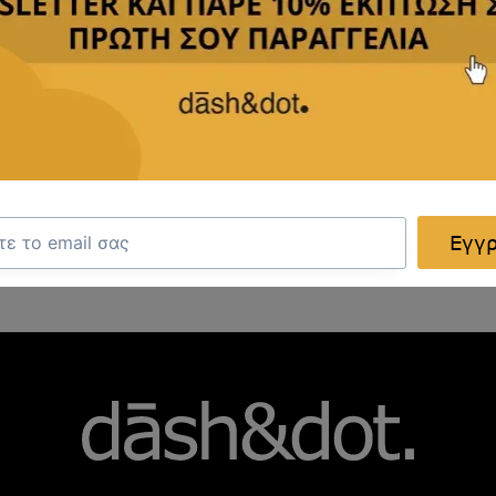
κτο και πρακτικό, ενώ η λεπτομερής του κατασκευή εγγ
ση.
ωματική απόκλιση, ανάλογα με τις ρυθμίσεις της οθόνης
Εγγ