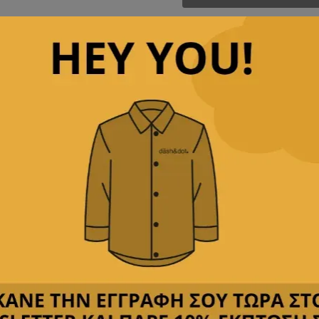
Άμεση αποστολή
& γρ
Παρέχουμε
δωρεάν με
Δεχόμαστε
όλες τις πι
Περιγραφή
Κριτικές(0)
Αποστολή & Επιστροφέ
μψότητα. Με μοντέρνο σχέδιο και εξαιρετική ποιότητα, ε