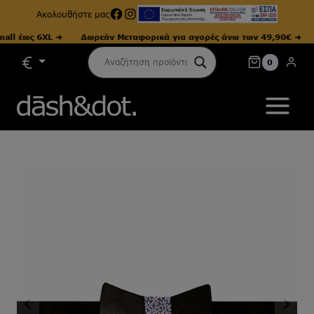
Facebook
Instagram
Ακολουθήστε μας
 έως 6XL ➜
Δωρεάν Μεταφορικά για αγορές άνω των 49,90€ ➜
Μ
Skip
0
to
content