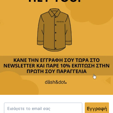
Παρέχουμε
δωρεάν μεταφορικά με αγορές άνω των
49,90€
Δεχόμαστε
όλες τις πιστωτικές
&
αντικαταβολή
Περιγραφή
Κριτικές(0)
Αποστολή & Επιστροφές
Ανακαλύψτε την κομψότητα με το εξαιρετικό
παπιγιόν μας, ιδανικό για κάθε επίσημη ή
εορταστική περίσταση. Κατασκευασμένο από
υψηλής ποιότητας υλικά, προσφέρει άνεση και
Εγγραφή
στυλ.