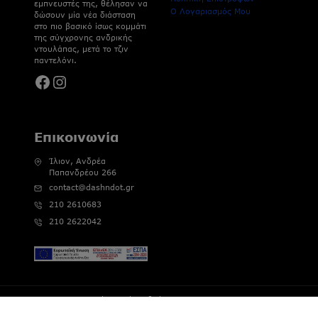
εμπνευστές της, θέλησαν να
Ο Λογαριασμός Μου
δώσουν μία νέα διάσταση
στο πιο βασικό ίσως κομμάτι
της σύγχρονης ανδρικής
ντουλάπας, μετά το τζιν
παντελόνι.
Facebook
Instagram
Επικοινωνία
Ίλιον, Ανδρέα
Παπανδρέου 266
contact@dashndot.gr
210 2610683
210 2622042
© 2026 Dash&Dot | Αριθμός Γ.Ε.ΜΗ : 121802802000