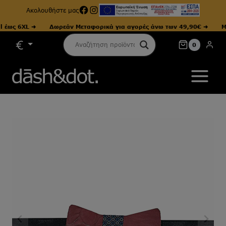
Facebook
Instagram
Ακολουθήστε μας
ως 6XL ➜
Δωρεάν Μεταφορικά για αγορές άνω των 49,90€ ➜
Μεγέ
Skip
0
to
content