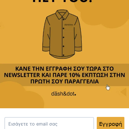
Παρέχουμε
δωρεάν μεταφορικά με αγορές άνω των
49,90€
Δεχόμαστε
όλες τις πιστωτικές
&
αντικαταβολή
Περιγραφή
Κριτικές(0)
Αποστολή & Επιστροφές
Ανακαλύψτε την κομψότητα με το εξαιρετικό
παπιγιόν μας, ιδανικό για κάθε επίσημη ή
εορταστική περίσταση. Κατασκευασμένο από
υψηλής ποιότητας υλικά, προσφέρει άνεση και
Εγγραφή
στυλ.