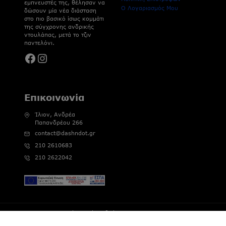
εμπνευστές της, θέλησαν να
Ο Λογαριασμός Μου
δώσουν μία νέα διάσταση
στο πιο βασικό ίσως κομμάτι
της σύγχρονης ανδρικής
ντουλάπας, μετά το τζιν
παντελόνι.
Facebook
Instagram
Επικοινωνία
Ίλιον, Ανδρέα
Παπανδρέου 266
contact@dashndot.gr
210 2610683
210 2622042
© 2026 Dash&Dot | Αριθμός Γ.Ε.ΜΗ : 121802802000