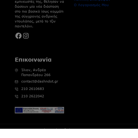
εμπνευστές της, θέλησαν να
Ο Λογαριασμός Μου
δώσουν μία νέα διάσταση
στο πιο βασικό ίσως κομμάτι
της σύγχρονης ανδρικής
ντουλάπας, μετά το τζιν
παντελόνι.
Facebook
Instagram
Επικοινωνία
Ίλιον, Ανδρέα
Παπανδρέου 266
contact@dashndot.gr
210 2610683
210 2622042
© 2026 Dash&Dot | Αριθμός Γ.Ε.ΜΗ : 121802802000