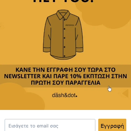
Παρέχουμε
δωρεάν μεταφορικά με αγορές άνω των
49,90€
Δεχόμαστε
όλες τις πιστωτικές
&
αντικαταβολή
Περιγραφή
Κριτικές(0)
Αποστολή & Επιστροφές
Ανακαλύψτε την κομψότητα με το εξαιρετικό
παπιγιόν μας, ιδανικό για κάθε επίσημη ή
εορταστική περίσταση. Κατασκευασμένο από
υψηλής ποιότητας υλικά, προσφέρει άνεση και
Εγγραφή
στυλ.