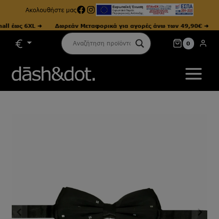
Facebook
Instagram
Ακολουθήστε μας
 έως 6XL ➜
Δωρεάν Μεταφορικά για αγορές άνω των 49,90€ ➜
Με
Skip
0
to
content