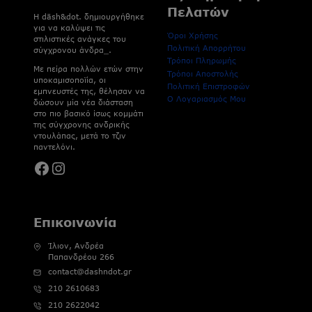
Πελατών
H dāsh&dot. δημιουργήθηκε
για να καλύψει τις
Όροι Χρήσης
στιλιστικές ανάγκες του
Πολιτική Απορρήτου
σύγχρονου άνδρα_.
Τρόποι Πληρωμής
Με πείρα πολλών ετών στην
Τρόποι Αποστολής
υποκαμισοποϊία, οι
Πολιτική Επιστροφών
εμπνευστές της, θέλησαν να
Ο Λογαριασμός Μου
δώσουν μία νέα διάσταση
στο πιο βασικό ίσως κομμάτι
της σύγχρονης ανδρικής
ντουλάπας, μετά το τζιν
παντελόνι.
Facebook
Instagram
Επικοινωνία
Ίλιον, Ανδρέα
Παπανδρέου 266
contact@dashndot.gr
210 2610683
210 2622042