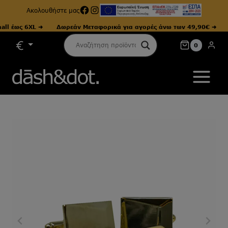
Facebook
Instagram
Ακολουθήστε μας
 έως 6XL ➜
Δωρεάν Μεταφορικά για αγορές άνω των 49,90€ ➜
Με
Skip
0
to
content