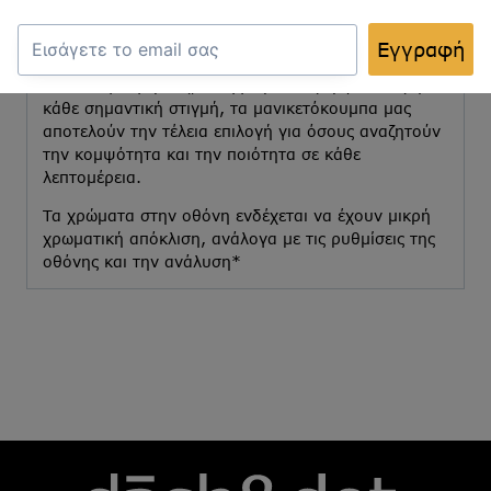
μοντέρνα μέχρι πιο ιδιαίτερα στυλ, όλα
κατασκευασμένα από υλικά υψηλής ποιότητας για
Εγγραφή
ανθεκτικότητα και μακροχρόνια χρήση.
Ιδανικά για γάμους, επαγγελματικές εμφανίσεις ή
κάθε σημαντική στιγμή, τα μανικετόκουμπα μας
αποτελούν την τέλεια επιλογή για όσους αναζητούν
την κομψότητα και την ποιότητα σε κάθε
λεπτομέρεια.
Τα χρώματα στην οθόνη ενδέχεται να έχουν μικρή
χρωματική απόκλιση, ανάλογα με τις ρυθμίσεις της
οθόνης και την ανάλυση*