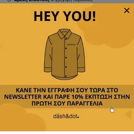
Παρέχουμε
δωρεάν μεταφορικά με αγορές άνω των
49,90€
Δεχόμαστε
όλες τις πιστωτικές
&
αντικαταβολή
Περιγραφή
Κριτικές(0)
Αποστολή & Επιστροφές
Επιλέξτε τα μανικετόκουμπα μας για να προσθέσετε
μία ξεχωριστή νότα κομψότητας στην εμφάνισή
σας.
Διαθέτουμε πληθώρα σχεδίων, από κλασικά και