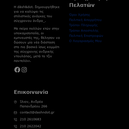
Πελατών
H dāsh&dot. δημιουργήθηκε
για να καλύψει τις
Όροι Χρήσης
στιλιστικές ανάγκες του
Πολιτική Απορρήτου
σύγχρονου άνδρα_.
Τρόποι Πληρωμής
Με πείρα πολλών ετών στην
Τρόποι Αποστολής
υποκαμισοποϊία, οι
Πολιτική Επιστροφών
εμπνευστές της, θέλησαν να
Ο Λογαριασμός Μου
δώσουν μία νέα διάσταση
στο πιο βασικό ίσως κομμάτι
της σύγχρονης ανδρικής
ντουλάπας, μετά το τζιν
παντελόνι.
Facebook
Instagram
Επικοινωνία
Ίλιον, Ανδρέα
Παπανδρέου 266
contact@dashndot.gr
210 2610683
210 2622042