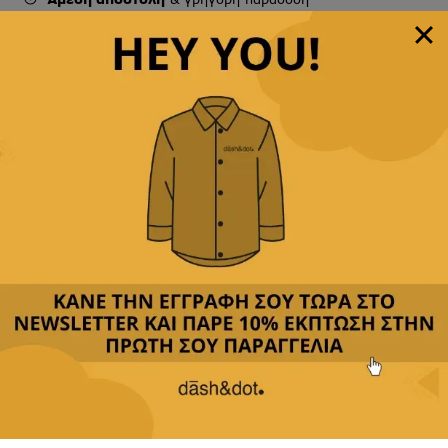
Παρέχουμε
δωρεάν μεταφορικά με αγορές άνω των
49,90€
Δεχόμαστε
όλες τις πιστωτικές
&
αντικαταβολή
Περιγραφή
Κριτικές(0)
Αποστολή & Επιστροφές
Επιλέξτε τα μανικετόκουμπα μας για να προσθέσετε
μία ξεχωριστή νότα κομψότητας στην εμφάνισή
σας.
Διαθέτουμε πληθώρα σχεδίων, από κλασικά και