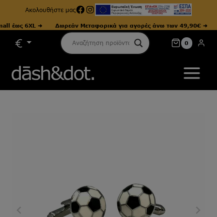
Facebook
Instagram
Ακολουθήστε μας
 έως 6XL ➜
Δωρεάν Μεταφορικά για αγορές άνω των 49,90€ ➜
Με
Skip
0
to
content