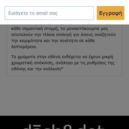
μοντέρνα μέχρι πιο ιδιαίτερα στυλ, όλα
κατασκευασμένα από υλικά υψηλής ποιότητας για
Εγγραφή
ανθεκτικότητα και μακροχρόνια χρήση.
Ιδανικά για γάμους, επαγγελματικές εμφανίσεις ή
κάθε σημαντική στιγμή, τα μανικετόκουμπα μας
αποτελούν την τέλεια επιλογή για όσους αναζητούν
την κομψότητα και την ποιότητα σε κάθε
λεπτομέρεια.
Τα χρώματα στην οθόνη ενδέχεται να έχουν μικρή
χρωματική απόκλιση, ανάλογα με τις ρυθμίσεις της
οθόνης και την ανάλυση*