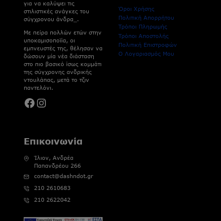
για να καλύψει τις
Όροι Χρήσης
στιλιστικές ανάγκες του
Πολιτική Απορρήτου
σύγχρονου άνδρα_.
Τρόποι Πληρωμής
Με πείρα πολλών ετών στην
Τρόποι Αποστολής
υποκαμισοποϊία, οι
Πολιτική Επιστροφών
εμπνευστές της, θέλησαν να
Ο Λογαριασμός Μου
δώσουν μία νέα διάσταση
στο πιο βασικό ίσως κομμάτι
της σύγχρονης ανδρικής
ντουλάπας, μετά το τζιν
παντελόνι.
Facebook
Instagram
Επικοινωνία
Ίλιον, Ανδρέα
Παπανδρέου 266
contact@dashndot.gr
210 2610683
210 2622042