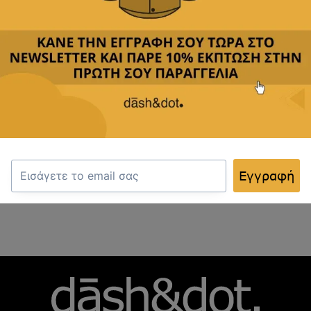
Κριτικές(0)
Αποστολή & Επιστροφές
Κριτικές
Δεν υπάρχουν κριτικές για το προϊόν.
Only logged in customers who have purchased this
product may write a review.
Εγγραφή