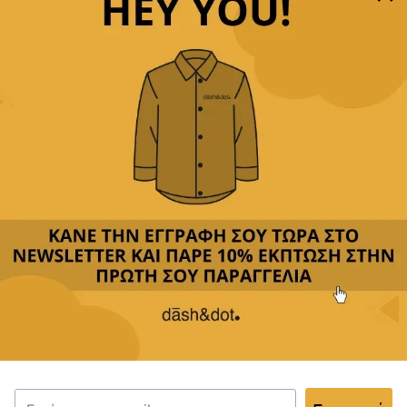
Παρέχουμε
δωρεάν μεταφορικά με αγορές άνω των
49,90€
Δεχόμαστε
όλες τις πιστωτικές
&
αντικαταβολή
Περιγραφή
Κριτικές(0)
Αποστολή & Επιστροφές
Το κλιπ γραβάτας είναι το ιδανικό αξεσουάρ για να
διατηρήσετε την γραβάτα σας στην τέλεια θέση καθ’
όλη τη διάρκεια της ημέρας. Κατασκευασμένο από
υψηλής ποιότητας υλικά με μοντέρνο και διακριτικό
σχέδιο, είναι το τέλειο αξεσουάρ για κάθε