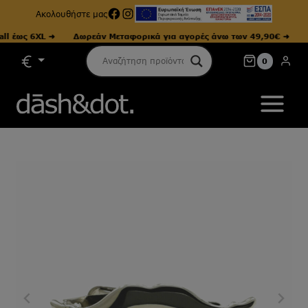
Facebook
Instagram
Ακολουθήστε μας
έως 6XL ➜
Δωρεάν Μεταφορικά για αγορές άνω των 49,90€ ➜
Μεγ
Skip
0
to
content