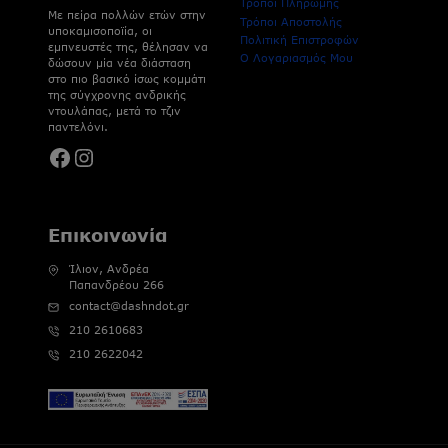
Τρόποι Πληρωμής
Με πείρα πολλών ετών στην
Τρόποι Αποστολής
υποκαμισοποϊία, οι
Πολιτική Επιστροφών
εμπνευστές της, θέλησαν να
Ο Λογαριασμός Μου
δώσουν μία νέα διάσταση
στο πιο βασικό ίσως κομμάτι
της σύγχρονης ανδρικής
ντουλάπας, μετά το τζιν
παντελόνι.
Facebook
Instagram
Επικοινωνία
Ίλιον, Ανδρέα
Παπανδρέου 266
contact@dashndot.gr
210 2610683
210 2622042