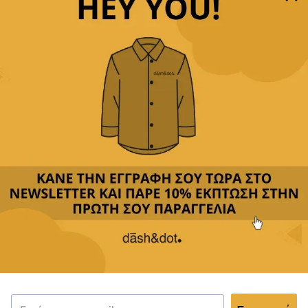
Παρέχουμε
δωρεάν μεταφορικά με αγορές άνω των
49,90€
Δεχόμαστε
όλες τις πιστωτικές
&
αντικαταβολή
Περιγραφή
Κριτικές(0)
Αποστολή & Επιστροφές
Το κλιπ γραβάτας είναι το ιδανικό αξεσουάρ για να
διατηρήσετε την γραβάτα σας στην τέλεια θέση καθ’
όλη τη διάρκεια της ημέρας. Κατασκευασμένο από
υψηλής ποιότητας υλικά με μοντέρνο και διακριτικό
σχέδιο, είναι το τέλειο αξεσουάρ για κάθε