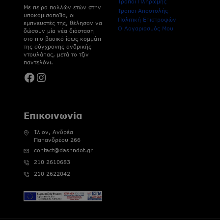
Τρόποι Πληρωμής
Με πείρα πολλών ετών στην
Τρόποι Αποστολής
υποκαμισοποϊία, οι
Πολιτική Επιστροφών
εμπνευστές της, θέλησαν να
Ο Λογαριασμός Μου
δώσουν μία νέα διάσταση
στο πιο βασικό ίσως κομμάτι
της σύγχρονης ανδρικής
ντουλάπας, μετά το τζιν
παντελόνι.
Facebook
Instagram
Επικοινωνία
Ίλιον, Ανδρέα
Παπανδρέου 266
contact@dashndot.gr
210 2610683
210 2622042