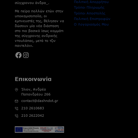
Πολιτική Απορρήτου
σύγχρονου άνδρα_.
Τρόποι Πληρωμής
Με πείρα πολλών ετών στην
Τρόποι Αποστολής
υποκαμισοποϊία, οι
Πολιτική Επιστροφών
εμπνευστές της, θέλησαν να
Ο Λογαριασμός Μου
δώσουν μία νέα διάσταση
στο πιο βασικό ίσως κομμάτι
της σύγχρονης ανδρικής
ντουλάπας, μετά το τζιν
παντελόνι.
Facebook
Instagram
Επικοινωνία
Ίλιον, Ανδρέα
Παπανδρέου 266
contact@dashndot.gr
210 2610683
210 2622042