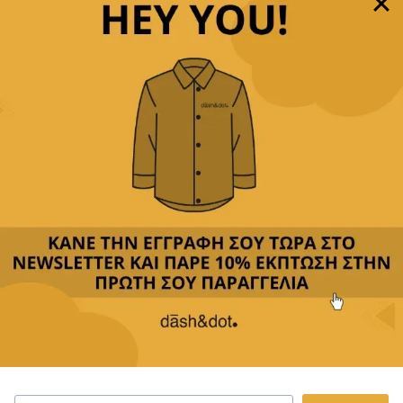
Παρέχουμε
δωρεάν μεταφορικά με αγορές άνω των
49,90€
Δεχόμαστε
όλες τις πιστωτικές
&
αντικαταβολή
Περιγραφή
Κριτικές(0)
Αποστολή & Επιστροφές
Το φουλάρι μας είναι η τέλεια επιλογή για να
προσθέσετε χρώμα και κομψότητα στην
καθημερινότητά σας. Φτιαγμένο από μαλακό και
ελαφρύ ύφασμα, προσφέρει άνεση και ζεστασιά