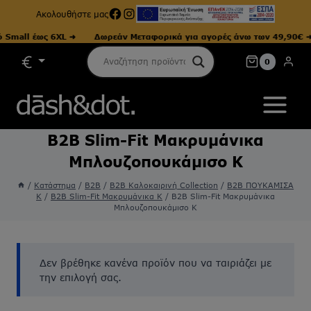
Facebook
Instagram
Ακολουθήστε μας
Small έως 6XL ➜
Δωρεάν Μεταφορικά για αγορές άνω των 49,90€ ➜
Skip
0
to
content
B2B Slim-Fit Μακρυμάνικα
Μπλουζοπουκάμισο Κ
/
Κατάστημα
/
B2B
/
B2B Καλοκαιρινή Collection
/
B2B ΠΟΥΚΑΜΙΣΑ
Κ
/
B2B Slim-Fit Μακρυμάνικα K
/
B2B Slim-Fit Μακρυμάνικα
Μπλουζοπουκάμισο Κ
Δεν βρέθηκε κανένα προϊόν που να ταιριάζει με
την επιλογή σας.