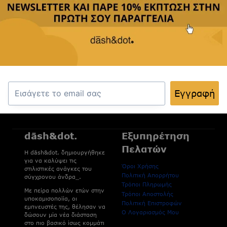
Για να λαμβάνετε νέες κυκλοφορίες,
αποκλειστικές προσφορές και ιδέες που
ανανεώνουν την καθημερινότητά σας.
Εγγραφή
Εγγραφή
dāsh&dot.
Εξυπηρέτηση
Πελατών
H dāsh&dot. δημιουργήθηκε
για να καλύψει τις
Όροι Χρήσης
στιλιστικές ανάγκες του
Πολιτική Απορρήτου
σύγχρονου άνδρα_.
Τρόποι Πληρωμής
Με πείρα πολλών ετών στην
Τρόποι Αποστολής
υποκαμισοποϊία, οι
Πολιτική Επιστροφών
εμπνευστές της, θέλησαν να
Ο Λογαριασμός Μου
δώσουν μία νέα διάσταση
στο πιο βασικό ίσως κομμάτι