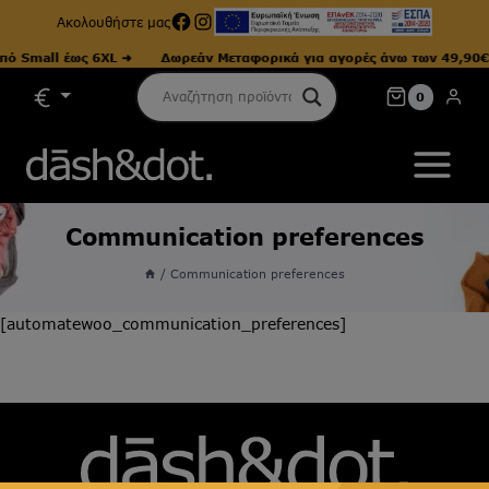
Facebook
Instagram
Ακολουθήστε μας
ό Small έως 6XL ➜
Δωρεάν Μεταφορικά για αγορές άνω των 49,90€ 
Skip
0
to
content
Communication preferences
/
Communication preferences
[automatewoo_communication_preferences]