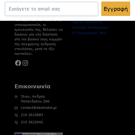
για να καλύψει τις
Όροι Χρήσης
στιλιστικές ανάγκες του
Εγγραφή
Πολιτική Απορρήτου
σύγχρονου άνδρα_.
Τρόποι Πληρωμής
Με πείρα πολλών ετών στην
Τρόποι Αποστολής
υποκαμισοποϊία, οι
Πολιτική Επιστροφών
εμπνευστές της, θέλησαν να
Ο Λογαριασμός Μου
δώσουν μία νέα διάσταση
στο πιο βασικό ίσως κομμάτι
της σύγχρονης ανδρικής
ντουλάπας, μετά το τζιν
παντελόνι.
Facebook
Instagram
Επικοινωνία
Ίλιον, Ανδρέα
Παπανδρέου 266
contact@dashndot.gr
210 2610683
210 2622042